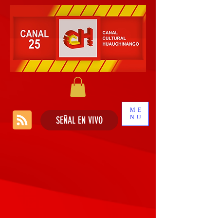
ME
NU
SEÑAL EN VIVO