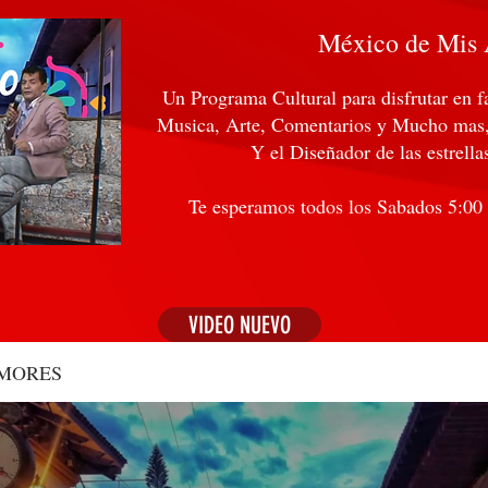
México de Mis
Un Programa Cultural para disfrutar en f
Musica, Arte, Comentarios y Mucho mas,
Y el Diseñador de las estrell
Te esperamos todos los Sabados 5:00 d
VIDEO NUEVO
AMORES