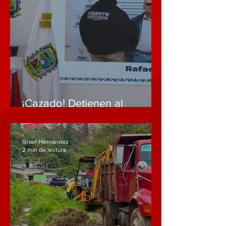
¡Cazado! Detienen al
francotirador de la Vía
Atlixcáyotl; enfrentaba a
balazos a los policías y tenía
Israel Hernández
un arsenal en su casa
2 min de lectura