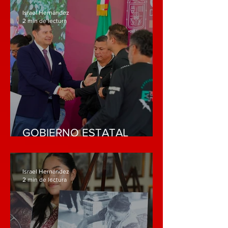
TALENTO ARTESANAL
Israel Hernández
2 min de lectura
GOBIERNO ESTATAL
HONRA VALOR DE
ESPELEÓLOGOS Y
FORTALECE SISTEMA DE
Israel Hernández
PROTECCIÓN CIVIL
2 min de lectura