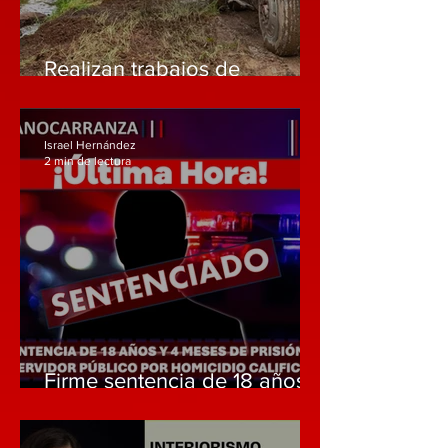
Realizan trabajos de
desazolve en cunetas de
Huauchinango para prevenir
inundaciones ante
Israel Hernández
temporada de lluvias
2 min de lectura
Firme sentencia de 18 años y
4 meses de prisión contra
exservidor público por