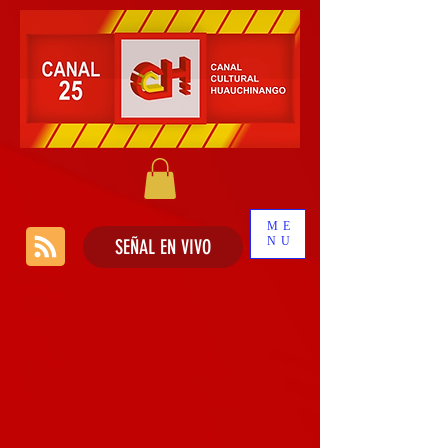
ME
NU
SEÑAL EN VIVO