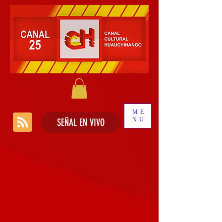
ME
NU
SEÑAL EN VIVO