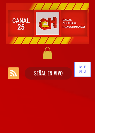
ME
NU
SEÑAL EN VIVO