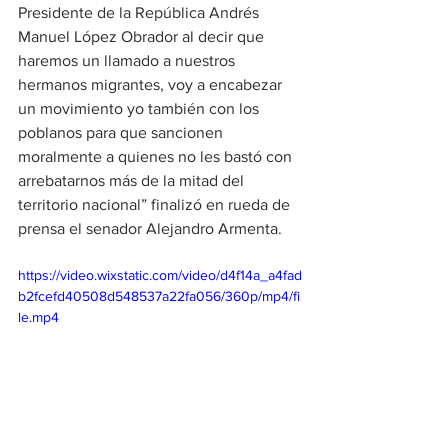
Presidente de la República Andrés 
Manuel López Obrador al decir que 
haremos un llamado a nuestros 
hermanos migrantes, voy a encabezar 
un movimiento yo también con los 
poblanos para que sancionen 
moralmente a quienes no les bastó con 
arrebatarnos más de la mitad del 
territorio nacional” finalizó en rueda de 
prensa el senador Alejandro Armenta.
https://video.wixstatic.com/video/d4f14a_a4fad
b2fcefd40508d548537a22fa056/360p/mp4/fi
le.mp4