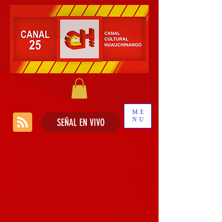
ME
NU
SEÑAL EN VIVO