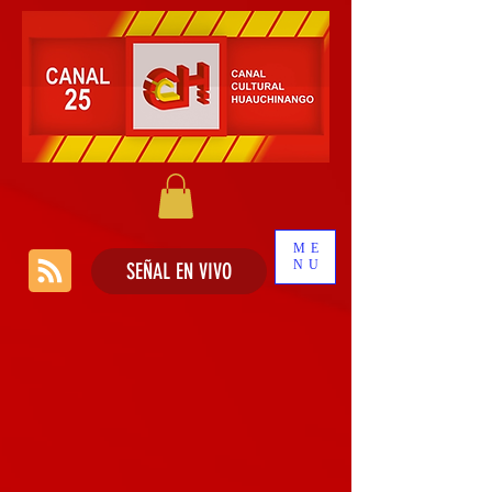
ME
NU
SEÑAL EN VIVO