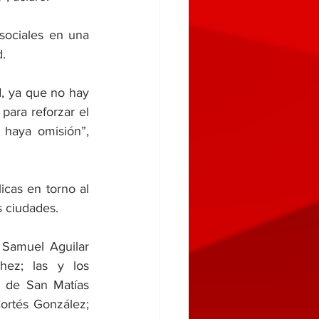
ociales en una 
d.
d, ya que no hay 
para reforzar el 
haya omisión”, 
icas en torno al 
s ciudades. 
 Samuel Aguilar 
hez; las y los 
 de San Matías 
ortés González; 