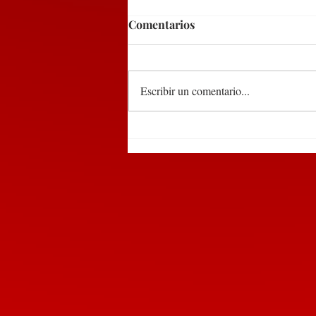
Comentarios
Escribir un comentario...
Detienen a dos sujetos en
Huauchinango por tirar
basura en la vía pública