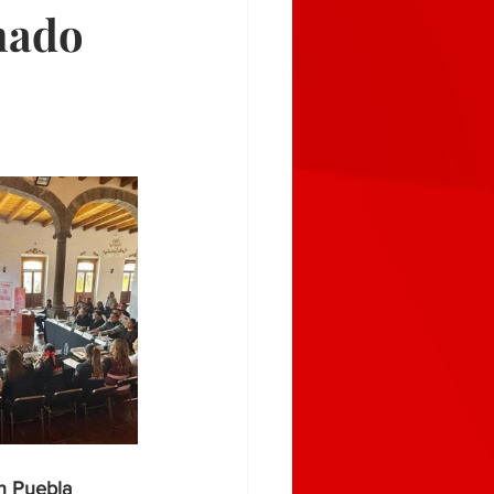
nado
n Puebla