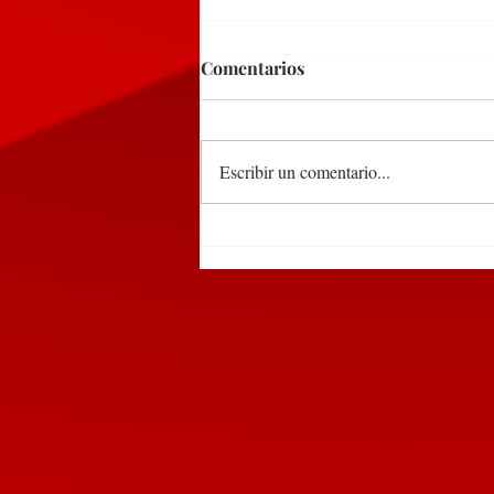
Comentarios
Escribir un comentario...
Participa edil de
Huauchinango en encuentro
de alcaldes convocado por la
SEGOB Puebla