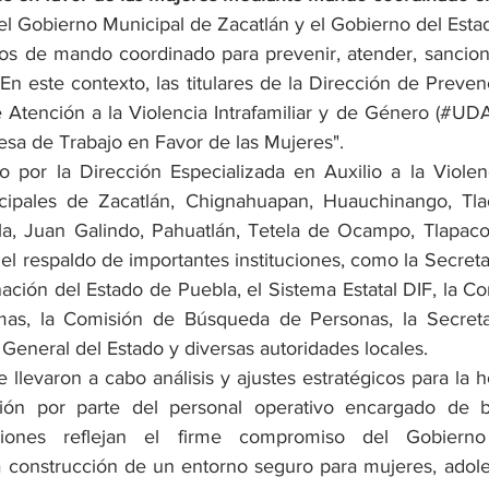
el Gobierno Municipal de Zacatlán y el Gobierno del Estad
jos de mando coordinado para prevenir, atender, sancionar
En este contexto, las titulares de la Dirección de Prevenc
 Atención a la Violencia Intrafamiliar y de Género (#UDAI
esa de Trabajo en Favor de las Mujeres".
do por la Dirección Especializada en Auxilio a la Violen
cipales de Zacatlán, Chignahuapan, Huauchinango, Tlaol
a, Juan Galindo, Pahuatlán, Tetela de Ocampo, Tlapaco
l respaldo de importantes instituciones, como la Secretar
ción del Estado de Puebla, el Sistema Estatal DIF, la Com
mas, la Comisión de Búsqueda de Personas, la Secretar
a General del Estado y diversas autoridades locales.
e llevaron a cabo análisis y ajustes estratégicos para la
ión por parte del personal operativo encargado de b
ciones reflejan el firme compromiso del Gobierno
construcción de un entorno seguro para mujeres, adole