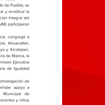
o de Puebla, se 
 y erradicar la 
ión Integral del 
M) participaron 
cia, congregó a 
a, Ahuacatlán, 
ya y Xicotepec. 
ía de Marina, la 
isión Ejecutiva 
ía de Igualdad 
 homologación de 
rindar apoyo a 
 Municipal de 
scentes y niños 