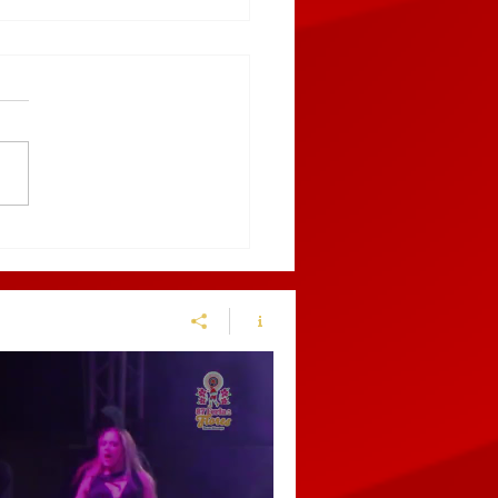
enen en el centro de
chinango a sujeto por
ir a una policía
cipal y alterar el orden