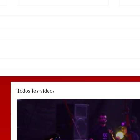
DEL 9 AL 12 DE MARZO,
Deti
PUEBLA RECIBIRÁ EL
Huau
TIANGUIS TURÍSTICO
agred
MÉXICO 2027
muni
Todos los videos