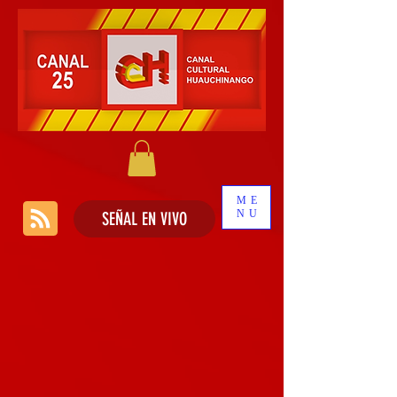
ME
NU
SEÑAL EN VIVO