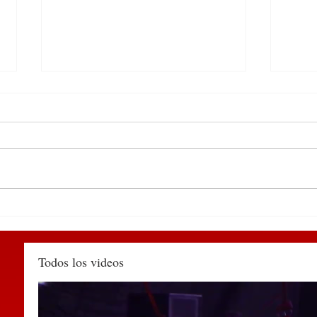
DEL 9 AL 12 DE MARZO,
Deti
PUEBLA RECIBIRÁ EL
Huau
TIANGUIS TURÍSTICO
agred
MÉXICO 2027
muni
Todos los videos