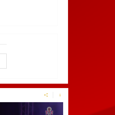
enen en el centro de
chinango a sujeto por
ir a una policía
cipal y alterar el orden