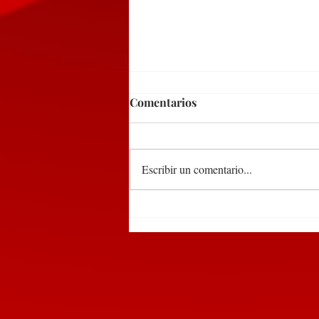
Comentarios
Escribir un comentario...
Participa edil de
Huauchinango en encuentro
de alcaldes convocado por la
SEGOB Puebla