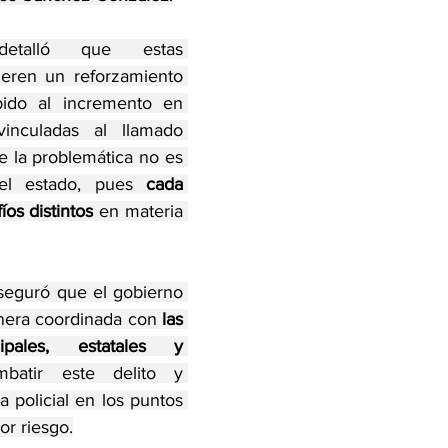
detalló que estas 
eren un reforzamiento 
bido al incremento en 
actividades ilícitas vinculadas al llamado 
e la problemática no es 
el estado, pues 
cada 
íos distintos
 en materia 
eguró que el gobierno 
anera coordinada con 
las 
ipales, estatales y 
batir este delito y 
a policial en los puntos 
r riesgo.