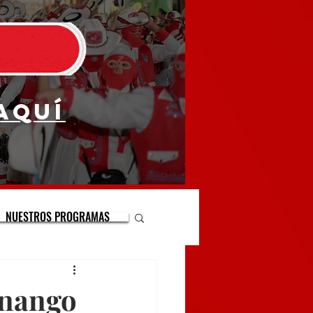
aquí
NUESTROS PROGRAMAS
inango