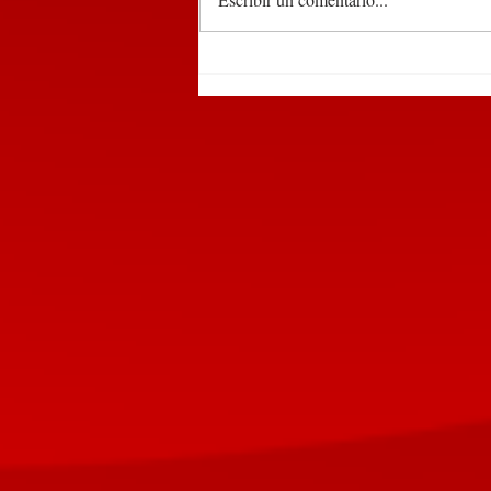
Detienen a dos sujetos en
Huauchinango por tirar
basura en la vía pública