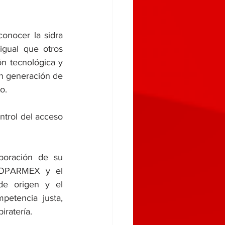
conocer la sidra 
igual que otros 
n tecnológica y 
n generación de 
o. 
ntrol del acceso 
boración de su 
 COPARMEX y el 
de origen y el 
etencia justa, 
iratería.