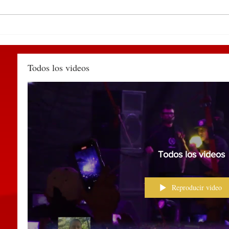
Participa edil de
DEL 
Huauchinango en encuentro
PUE
de alcaldes convocado por la
TIA
SEGOB Puebla
MÉX
Todos los videos
Todos los videos
Reproducir video