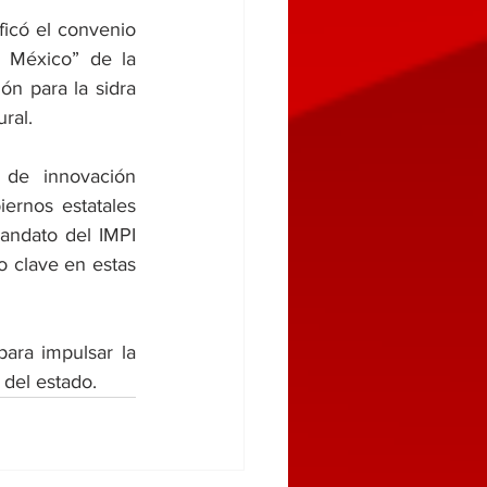
ficó el convenio 
 México” de la 
n para la sidra 
ral.
 de innovación 
ernos estatales 
andato del IMPI 
 clave en estas 
ra impulsar la 
 del estado.