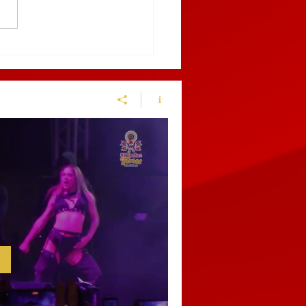
enen en el centro de
chinango a sujeto por
ir a una policía
cipal y alterar el orden