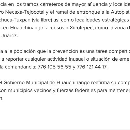
cia en los tramos carreteros de mayor afluencia y localid
o Necaxa-Tejocotal y el ramal de entronque a la Autopist
chuca-Tuxpan (vía libre) así como localidades estratégica
a en Huauchinango; accesos a Xicotepec, como la zona 
 Juárez.
a a la población que la prevención es una tarea compartida
a a reportar cualquier actividad inusual o situación de eme
la comandancia: 776 105 56 55 y 776 121 44 17.
el Gobierno Municipal de Huauchinango reafirma su com
con municipios vecinos y fuerzas federales para mantener 
n.