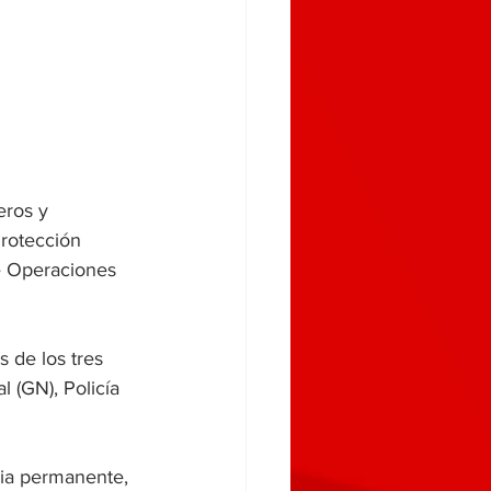
eros y 
Protección 
 Operaciones 
 de los tres 
 (GN), Policía 
cia permanente, 