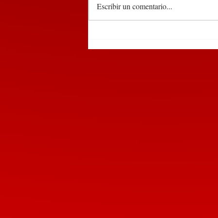
Escribir un comentario...
Participa edil de
Huauchinango en encuentro
de alcaldes convocado por la
SEGOB Puebla