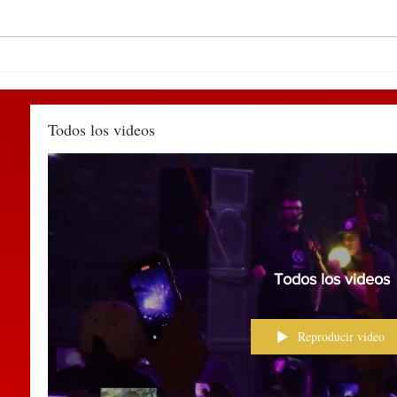
DEL 9 AL 12 DE MARZO,
Deti
PUEBLA RECIBIRÁ EL
Huau
TIANGUIS TURÍSTICO
agred
MÉXICO 2027
muni
Todos los videos
Todos los videos
Reproducir video