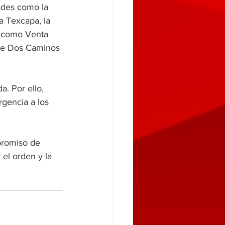
ades como la 
a Texcapa, la 
s como Venta 
de Dos Caminos 
. Por ello, 
rgencia a los 
promiso de 
el orden y la 