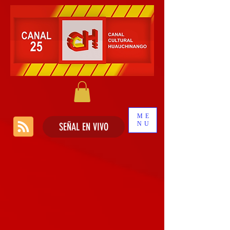
ME
NU
SEÑAL EN VIVO