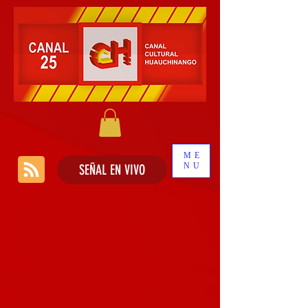
ME
NU
SEÑAL EN VIVO