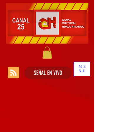
ME
NU
SEÑAL EN VIVO