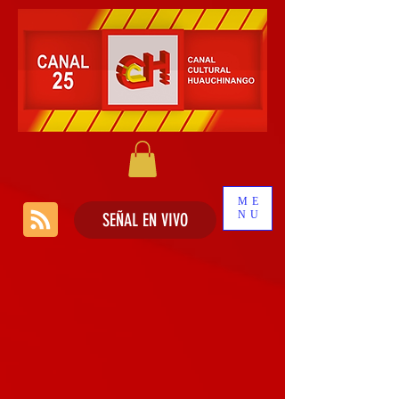
ME
NU
SEÑAL EN VIVO