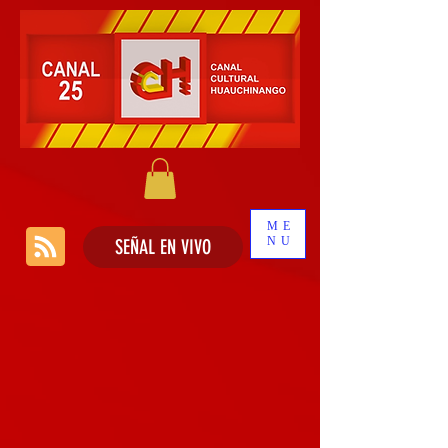
ME
NU
SEÑAL EN VIVO