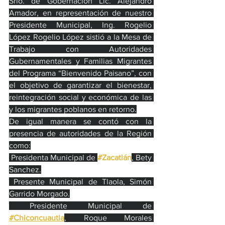
Srio. de Gobernación Lic. Alejandro 
Amador, en representación de nuestro 
Presidente Municipal, Ing. Rogelio 
López Rogelio López sistió a la Mesa de 
Trabajo con Autoridades 
Gubernamentales y Familias Migrantes 
del Programa “Bienvenido Paisano”, con 
el objetivo de garantizar el bienestar, 
reintegración social y económica de las 
y los migrantes poblanos en retorno.
De igual manera se contó con la 
presencia de autoridades de la Región 
como:
 Presidenta Municipal de 
#Zacatlán
, Bety 
Sanchez.
 Presente Municipal de Tlaola, Simón 
Garrido Morgado.
 Presidente Municipal de 
#Chiconcuautla
, Roque Morales 