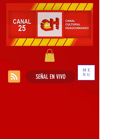
ME
NU
SEÑAL EN VIVO