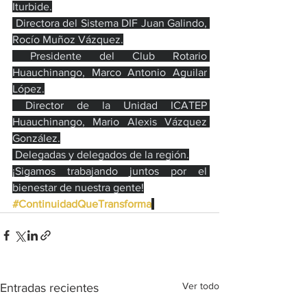
Iturbide.
 Directora del Sistema DIF Juan Galindo, 
Rocío Muñoz Vázquez.
 Presidente del Club Rotario 
Huauchinango, Marco Antonio Aguilar 
López.
 Director de la Unidad ICATEP 
Huauchinango, Mario Alexis Vázquez 
González.
 Delegadas y delegados de la región.
¡Sigamos trabajando juntos por el 
bienestar de nuestra gente!
#ContinuidadQueTransforma
Ver todo
Entradas recientes