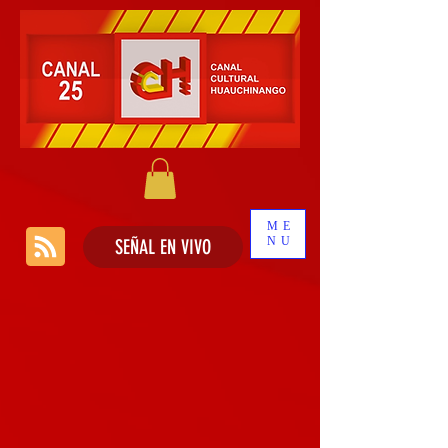
ME
NU
SEÑAL EN VIVO