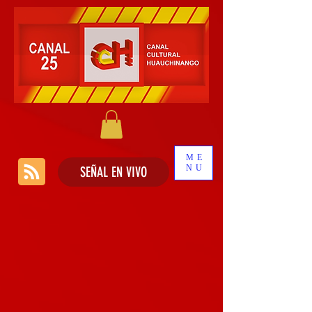
ME
NU
SEÑAL EN VIVO