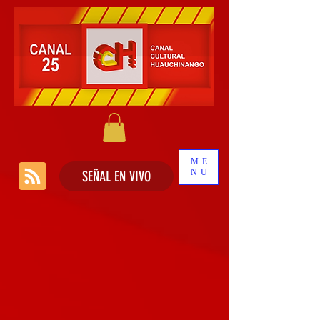
ME
NU
SEÑAL EN VIVO