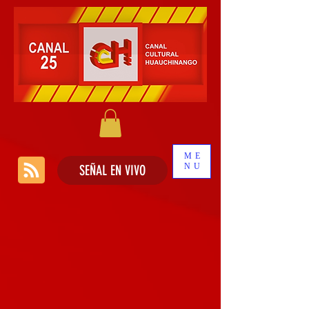
ME
NU
SEÑAL EN VIVO