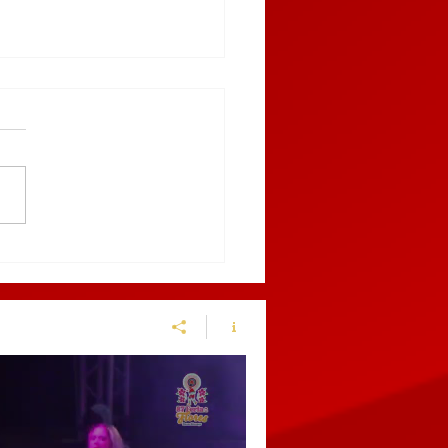
truye Gobierno del
do canal pluvial para
enir inundaciones en
chinango