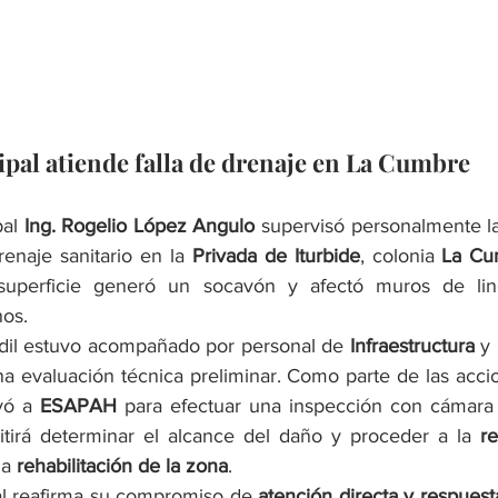
pal atiende falla de drenaje en La Cumbre
al 
Ing. Rogelio López Angulo
 supervisó personalmente la
renaje sanitario en la 
Privada de Iturbide
, colonia 
La Cu
superficie generó un socavón y afectó muros de lin
nos.
 edil estuvo acompañado por personal de 
Infraestructura
 y 
na evaluación técnica preliminar. Como parte de las accio
yó a 
ESAPAH
 para efectuar una inspección con cámara al
itirá determinar el alcance del daño y proceder a la 
re
la 
rehabilitación de la zona
.
l reafirma su compromiso de 
atención directa y respuest