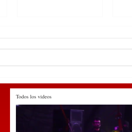
Detienen en el centro de
Cons
Huauchinango a sujeto por
Esta
agredir a una policía
prev
municipal y alterar el orden
Huau
Todos los videos