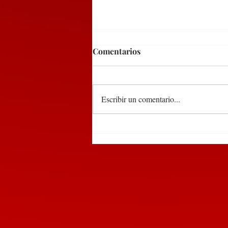
Comentarios
Escribir un comentario...
DEL 9 AL 12 DE MARZO,
PUEBLA RECIBIRÁ EL
TIANGUIS TURÍSTICO
MÉXICO 2027