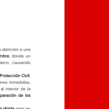
 atención a una 
mbre
, donde un 
dero, causando 
Protección Civil
, 
nes inmediatas, 
 interior de la 
paración de los 
a rápida
 ante las 