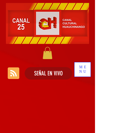
ME
NU
SEÑAL EN VIVO