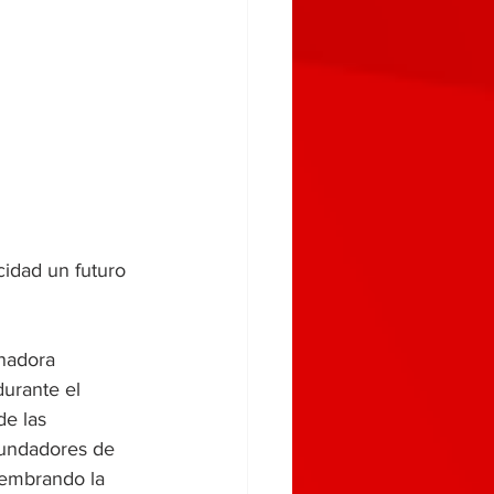
nadora 
urante el 
e las 
fundadores de 
embrando la 