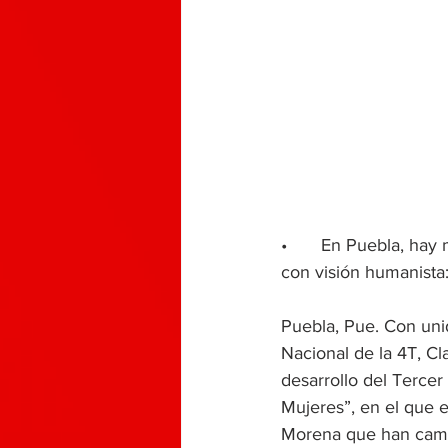
•	En Puebla, hay mujeres trabajadoras que construyen con esfuerzo y tenacidad un futuro 
con visión humanista
Puebla, Pue. Con unid
Nacional de la 4T, C
desarrollo del Terce
Mujeres”, en el que 
Morena que han cami