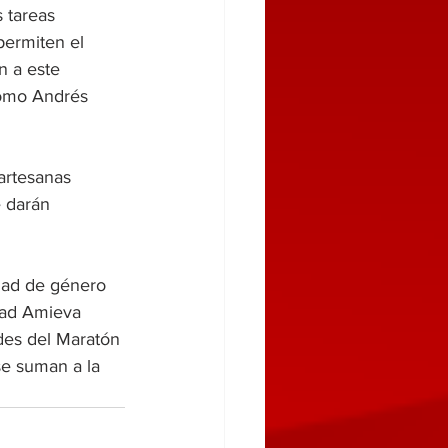
 tareas 
ermiten el 
n a este 
como Andrés 
artesanas 
 darán 
ldad de género 
dad Amieva 
des del Maratón 
e suman a la 