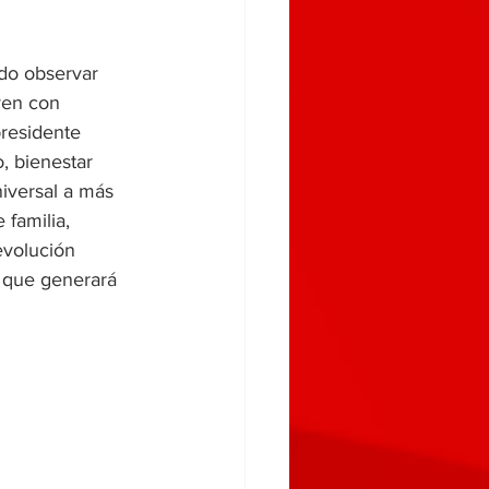
ido observar 
yen con 
residente 
 bienestar 
iversal a más 
familia, 
volución 
 que generará 