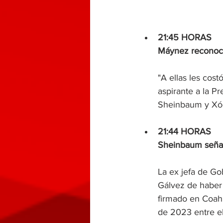
21:45 HORAS
Máynez reconoce
"A ellas les cos
aspirante a la P
Sheinbaum y Xóch
21:44 HORAS
Sheinbaum señala
La ex jefa de Go
Gálvez de haber 
firmado en Coahu
de 2023 entre el