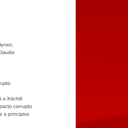
áynez, 
laudia 
rupto
 a Xóchitl 
pacto corrupto 
z a principios 