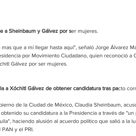
 a Sheinbaum y Gálvez por s
er mujeres. 
tó mas que a mí llegar hasta aquí", señaló Jorge Álvarez M
residencia por Movimiento Ciudadano, q
uien reconoció a C
itl Gálvez por ser mujeres. 
 a Xóchitl Gálvez de obtener candidatura tras pa
cto cor
bierno de la Ciudad de México, Claudia Sheinbaum, acusó
obtenido su candidatura a la Presidencia a través de "un 
ila", haciendo a
lusión al acuerdo político que salió a la lu
 PAN y el PRI. 