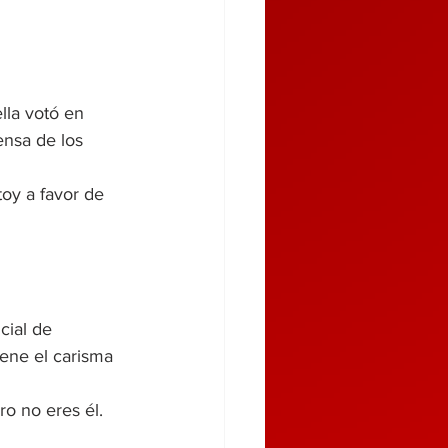
lla votó en 
ensa de los 
toy a favor de 
cial de 
iene el carisma 
o no eres él. 