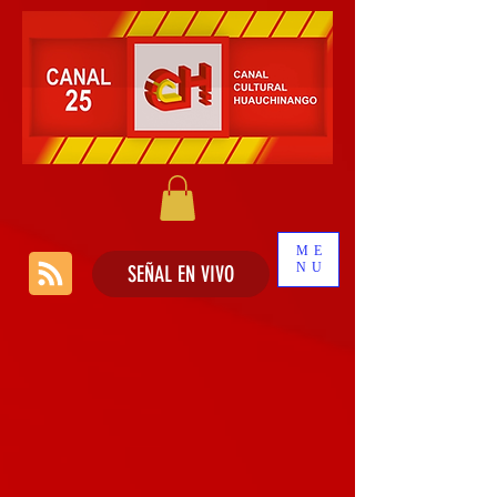
ME
NU
SEÑAL EN VIVO