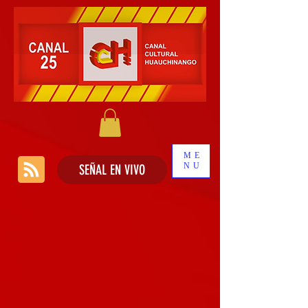
ME
NU
SEÑAL EN VIVO