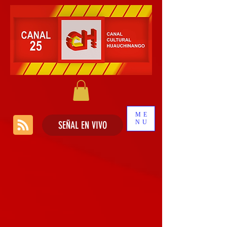
ME
NU
SEÑAL EN VIVO