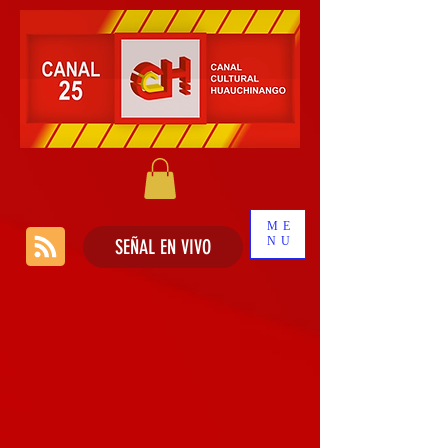
ME
NU
SEÑAL EN VIVO