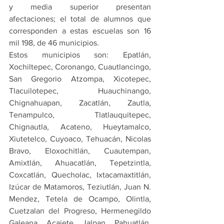
y media superior presentan 
afectaciones; el total de alumnos que 
corresponden a estas escuelas son 16 
mil 198, de 46 municipios.
Estos municipios son: Epatlán, 
Xochiltepec, Coronango, Cuautlancingo, 
San Gregorio Atzompa, Xicotepec, 
Tlacuilotepec, Huauchinango, 
Chignahuapan, Zacatlán, Zautla, 
Tenampulco, Tlatlauquitepec, 
Chignautla, Acateno, Hueytamalco, 
Xiutetelco, Cuyoaco, Tehuacán, Nicolas 
Bravo, Eloxochitlán, Cuautempan, 
Amixtlán, Ahuacatlán, Tepetzintla, 
Coxcatlán, Quecholac, Ixtacamaxtitlán, 
Izúcar de Matamoros, Teziutlán, Juan N. 
Mendez, Tetela de Ocampo, Olintla, 
Cuetzalan del Progreso, Hermenegildo 
Galeana, Acajete, Jalpan, Pahuatlán, 