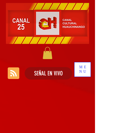
ME
NU
SEÑAL EN VIVO