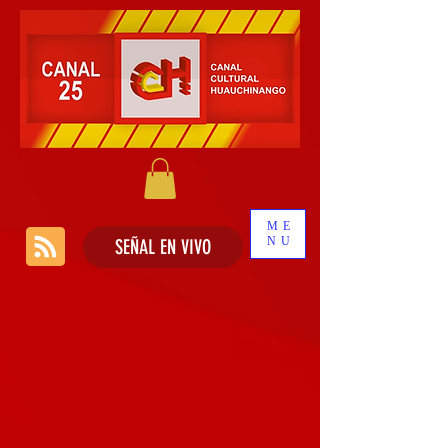
ME
NU
SEÑAL EN VIVO