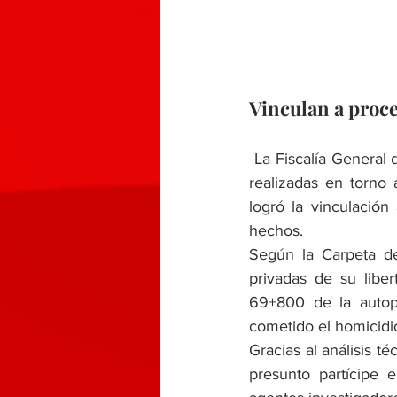
Vinculan a proce
 La Fiscalía General del Estado de Puebla informó que, como resultado de las investigaciones 
realizadas en torno 
logró la vinculació
hechos.
Según la Carpeta de 
privadas de su liber
69+800 de la autopis
cometido el homicidio
Gracias al análisis t
presunto partícipe e