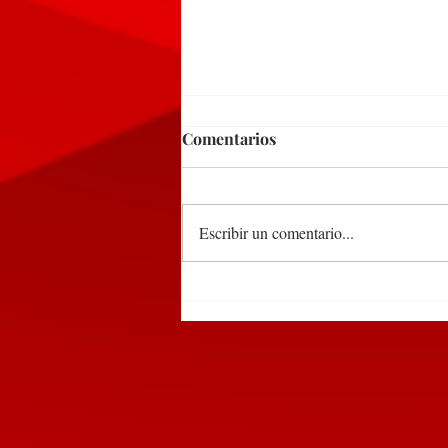
Comentarios
Escribir un comentario...
Detienen a dos sujetos en
Huauchinango por tirar
basura en la vía pública