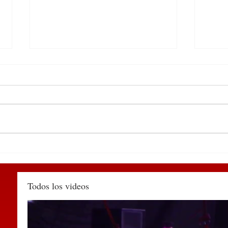
Participa edil de
DEL 
Huauchinango en encuentro
PUE
de alcaldes convocado por la
TIA
SEGOB Puebla
MÉX
Todos los videos