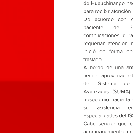
de Huauchinango hacia
para recibir atención
De acuerdo con el
paciente de 3
complicaciones dur
requerían atención i
inició de forma op
traslado.
A bordo de una amb
tiempo aproximado de
del Sistema de 
Avanzadas (SUMA) r
nosocomio hacia la c
su asistencia e
Especialidades del I
Cabe señalar que el
acompañamiento méd