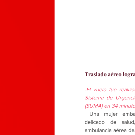
Traslado aéreo log
-El vuelo fue realiz
Sistema de Urgenci
(SUMA) en 34 minuto
 Una mujer embarazada y en estado 
delicado de salud,
ambulancia aérea des