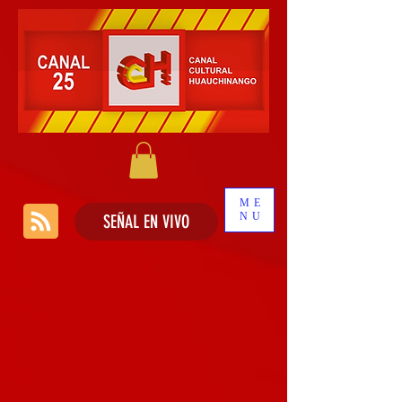
ME
NU
SEÑAL EN VIVO