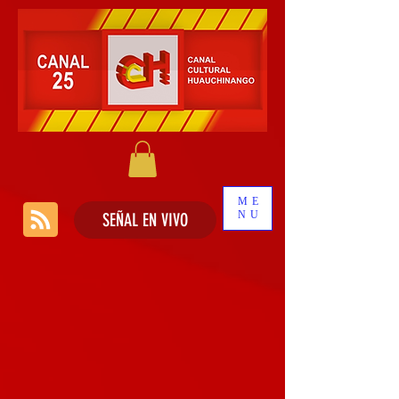
ME
NU
SEÑAL EN VIVO