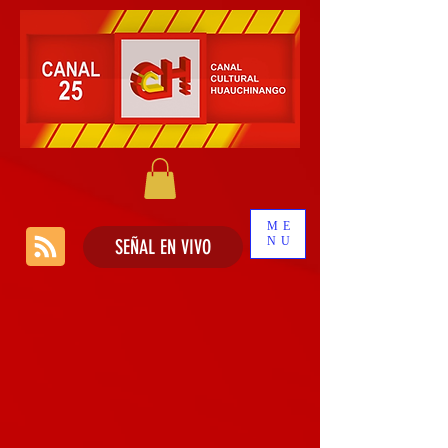
ME
NU
SEÑAL EN VIVO