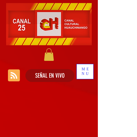
ME
NU
SEÑAL EN VIVO