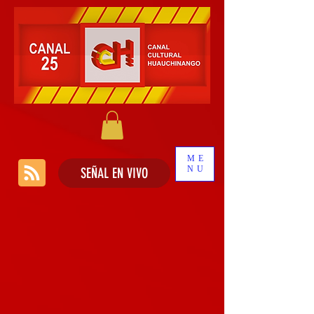
ME
NU
SEÑAL EN VIVO