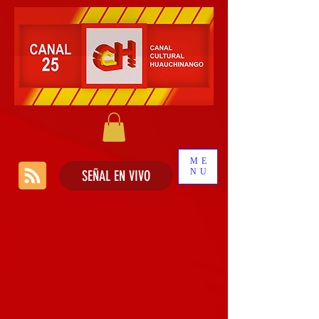
ME
NU
SEÑAL EN VIVO