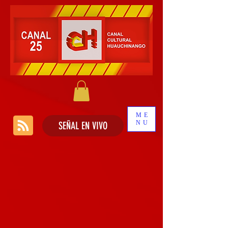
ME
NU
SEÑAL EN VIVO