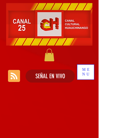
ME
NU
SEÑAL EN VIVO