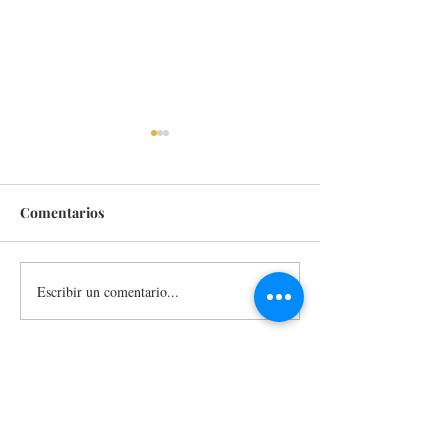
Comentarios
Escribir un comentario...
Participa edil de
DEL 9 AL 12 DE
Huauchinango en
PUEBLA RECIB
encuentro de alcaldes
TIANGUIS TUR
convocado por la SEGOB
MÉXICO 2027
Puebla