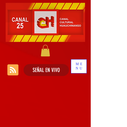
ME
NU
SEÑAL EN VIVO