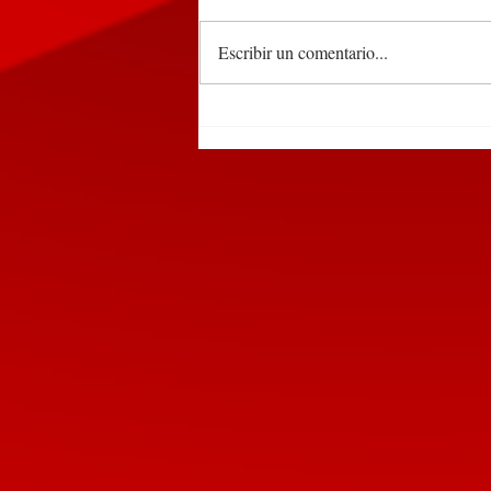
Escribir un comentario...
Detienen a dos sujetos en
Huauchinango por tirar
basura en la vía pública