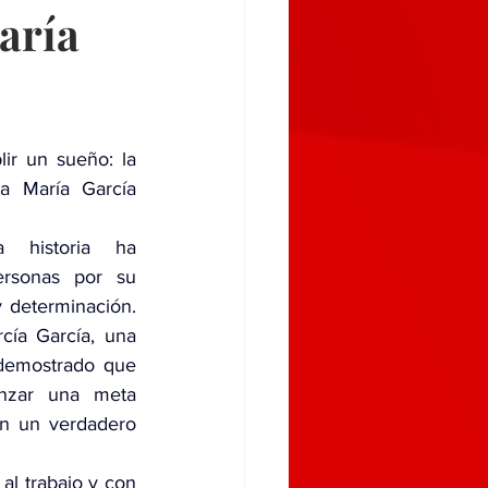
aría
r un sueño: la 
a María García 
 historia ha 
rsonas por su 
determinación. 
ía García, una 
emostrado que 
nzar una meta 
n un verdadero 
l trabajo y con 