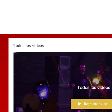
Participa edil de
DEL 
Huauchinango en encuentro
PUE
de alcaldes convocado por la
TIA
SEGOB Puebla
MÉX
Todos los videos
Todos los videos
Reproducir video