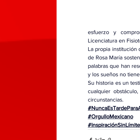
esfuerzo y comprom
Licenciatura en Fisio
La propia institución
de Rosa María sosteni
palabras que han res
y los sueños no tien
Su historia es un te
cualquier obstáculo
circunstancias.
#NuncaEsTardePara
#OrgulloMexicano
#InspiraciónSinLímit