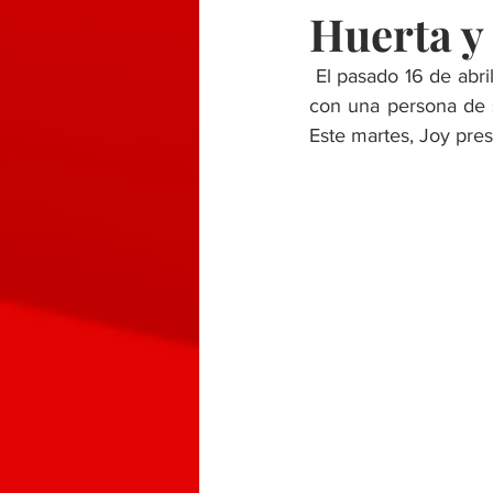
Huerta y
 El pasado 16 de abril, la cantante compartió a través de sus redes sociales que estaba casada 
con una persona de 
Este martes, Joy pre