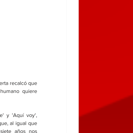
erta recalcó que 
 humano quiere 
ue, al igual que 
iete años nos 