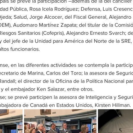
país se prevé la participación –además de la del canciller
dad Pública, Rosa Icela Rodríguez; Defensa, Luis Cresenc
jeda; Salud, Jorge Alcocer, del Fiscal General, Alejandro 
DEM), Audomaro Martínez Zapata; del titular de la Comisi
Riesgos Sanitarios (Cofepris), Alejandro Ernesto Svarch; d
del jefe de la Unidad para América del Norte de la SRE,
ltos funcionarios.
se, en las diferentes actividades se contempla la participa
ecretario de Marina, Carlos del Toro; la asesora de Seguri
dall; el director de la Oficina de la Política Nacional par
y el embajador Ken Salazar, entre otros.
se; se prevé participen la asesora de Inteligencia y Segur
bajadora de Canadá en Estados Unidos, Kirsten Hillman.