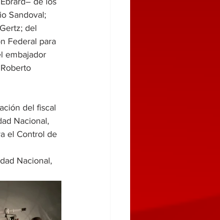
 Ebrard– de los 
io Sandoval; 
Gertz; del 
ón Federal para 
el embajador 
 Roberto 
ción del fiscal 
dad Nacional, 
a el Control de 
idad Nacional, 