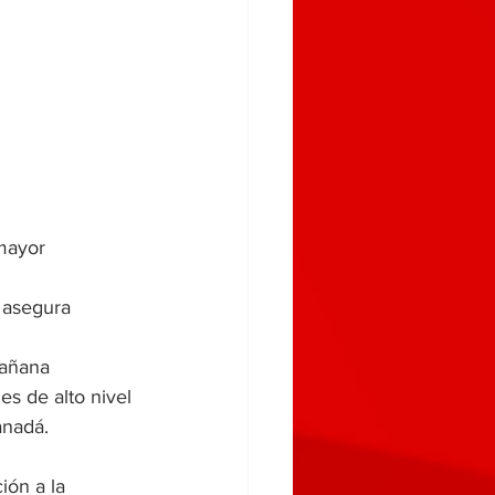
mayor 
, asegura
mañana 
s de alto nivel 
anadá.
ión a la 