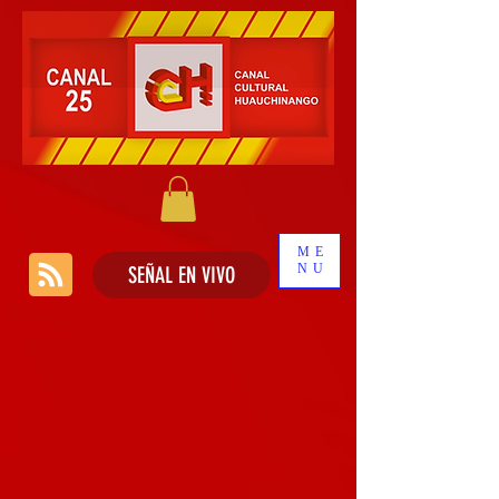
ME
NU
SEÑAL EN VIVO