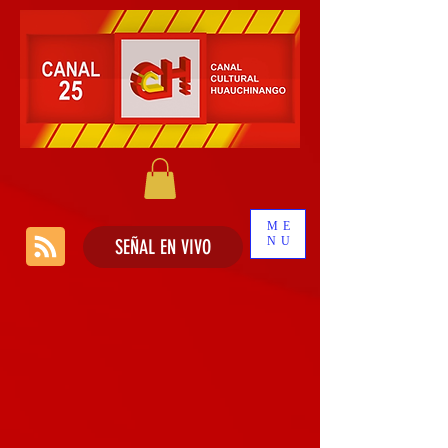
ME
NU
SEÑAL EN VIVO